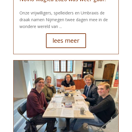
Onze vrijwilligers, spelleiders en Umbraxis de
draak namen Nijmegen twee dagen mee in de
wondere wereld van ...
lees meer