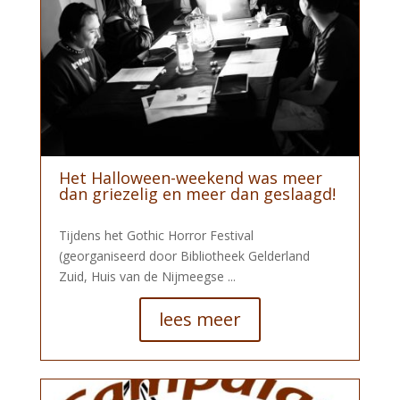
Het Halloween-weekend was meer
dan griezelig en meer dan geslaagd!
Tijdens het Gothic Horror Festival
(georganiseerd door Bibliotheek Gelderland
Zuid, Huis van de Nijmeegse ...
lees meer