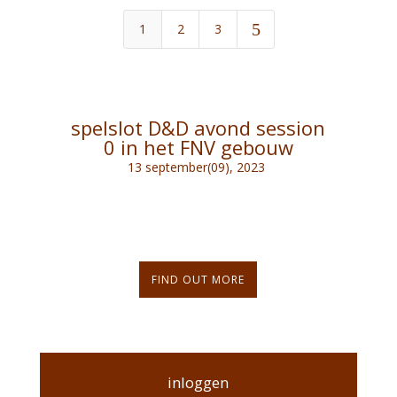
5
1
2
3
spelslot D&D avond session
0 in het FNV gebouw
13 september(09), 2023
FIND OUT MORE
inloggen