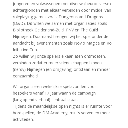
jongeren en volwassenen met diverse (neurodiverse)
achtergronden met elkaar verbinden door middel van
roleplaying games zoals Dungeons and Dragons
(D&D). Dit willen we samen met organisaties zoals
Bibliotheek Gelderland-Zuid, FNV en The Guild
Nijmegen. Daarnaast brengen wij het spel onder de
aandacht bij evenementen zoals Novio Magica en Roll
Initiative Con.
Zo willen wij onze spelers elkaar laten ontmoeten,
verbinden zodat er meer vriendschappen binnen
(nerdy) Nijmegen (en omgeving) ontstaan en minder
eenzaamheid.
Wij organiseren wekelijkse spelavonden voor
bezoekers vanaf 17 jaar waarin de campaign
(langlopend verhaal) centraal staat.
Tijdens de maandelijkse open nights is er ruimte voor
bordspellen, de DM Academy, mini’s verven en meer
activiteiten.