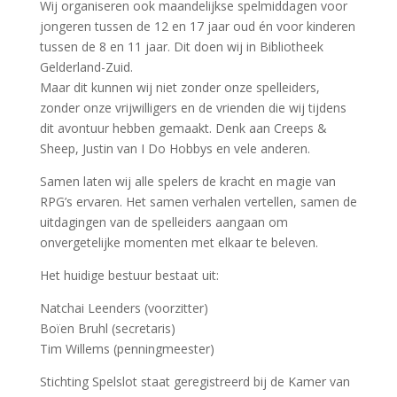
Wij organiseren ook maandelijkse spelmiddagen voor
jongeren tussen de 12 en 17 jaar oud én voor kinderen
tussen de 8 en 11 jaar. Dit doen wij in Bibliotheek
Gelderland-Zuid.
Maar dit kunnen wij niet zonder onze spelleiders,
zonder onze vrijwilligers en de vrienden die wij tijdens
dit avontuur hebben gemaakt. Denk aan Creeps &
Sheep, Justin van I Do Hobbys en vele anderen.
Samen laten wij alle spelers de kracht en magie van
RPG’s ervaren. Het samen verhalen vertellen, samen de
uitdagingen van de spelleiders aangaan om
onvergetelijke momenten met elkaar te beleven.
Het huidige bestuur bestaat uit:
Natchai Leenders (voorzitter)
Boïen Bruhl (secretaris)
Tim Willems (penningmeester)
Stichting Spelslot staat geregistreerd bij de Kamer van