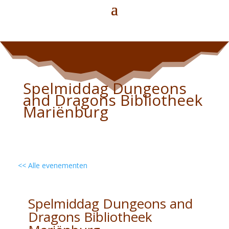
Spelmiddag Dungeons
and Dragons Bibliotheek
Mariënburg
<< Alle evenementen
Spelmiddag Dungeons and
Dragons Bibliotheek