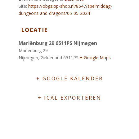
Site:
https://obgz.op-shop.nl/8547/spelmiddag-
dungeons-and-dragons/05-05-2024
LOCATIE
Mariënburg 29 6511PS Nijmegen
Mariënburg 29
Nijmegen
,
Gelderland
6511PS
+ Google Maps
+ GOOGLE KALENDER
+ ICAL EXPORTEREN