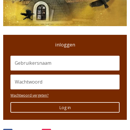
inloggen
Wachtwoord vergeten?
Log in