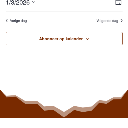
Wee
Ev
1/3/2026
Dag
we
navi
Selecteer
nav
een
Vorige dag
Volgende dag
datum.
Abonneer op kalender