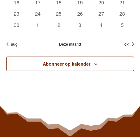
0
0
0
0
0
0
16
17
18
19
20
21
evenementen
evenementen
evenementen
evenementen
evenementen
eveneme
0
0
0
0
0
0
23
24
25
26
27
28
evenementen
evenementen
evenementen
evenementen
evenementen
eveneme
0
0
0
0
0
0
30
1
2
3
4
5
evenementen
evenementen
evenementen
evenementen
evenementen
eveneme
aug
Deze maand
okt
Abonneer op kalender